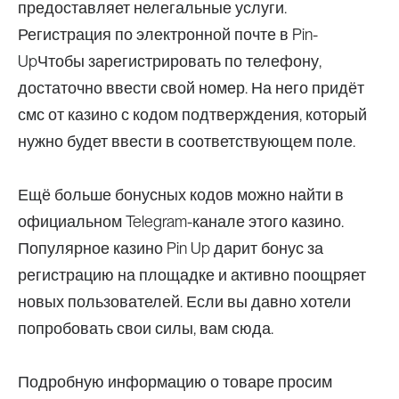
предоставляет нелегальные услуги.
Регистрация по электронной почте в Pin-
UpЧтобы зарегистрировать по телефону,
достаточно ввести свой номер. На него придёт
смс от казино с кодом подтверждения, который
нужно будет ввести в соответствующем поле.
Ещё больше бонусных кодов можно найти в
официальном Telegram-канале этого казино.
Популярное казино Pin Up дарит бонус за
регистрацию на площадке и активно поощряет
новых пользователей. Если вы давно хотели
попробовать свои силы, вам сюда.
Подробную информацию о товаре просим