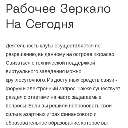
Рабочее Зеркало
На Сегодня
Деятельность клуба осуществляется по
разрешению, выданному на острове Кюрасао.
Связаться с технической поддержкой
виртуального заведения можно
круглосуточного. Из доступных средств связи -
форум и электронный запрос. Также существует
раздел с ответами на часто задаваемые
вопросы. Если вы решили попробовать свои
силы в азартных играх финансового и
образовательное образование, которое вы