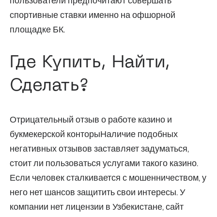
пользователи предпочитают совершать
спортивные ставки именно на офшорной
площадке БК.
Где Купить, Найти,
Сделать?
Отрицательный отзыв о работе казино и
букмекерской конторыНаличие подобных
негативных отзывов заставляет задуматься,
стоит ли пользоваться услугами такого казино.
Если человек сталкивается с мошенничеством, у
него нет шансов защитить свои интересы. У
компании нет лицензии в Узбекистане, сайт