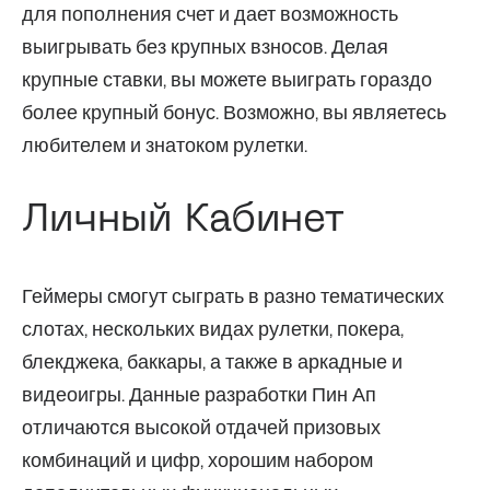
для пополнения счет и дает возможность
выигрывать без крупных взносов. Делая
крупные ставки, вы можете выиграть гораздо
более крупный бонус. Возможно, вы являетесь
любителем и знатоком рулетки.
Личный Кабинет
Геймеры смогут сыграть в разно тематических
слотах, нескольких видах рулетки, покера,
блекджека, баккары, а также в аркадные и
видеоигры. Данные разработки Пин Ап
отличаются высокой отдачей призовых
комбинаций и цифр, хорошим набором