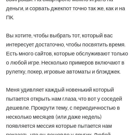
деньги, и сорвать джекпот точно так же, как и на
ПК.
Вы хотите, чтобы выбрать тот, который вас
интересует достаточно, чтобы посвятить время.
Есть много сайтов, которые обслуживают только
о любой игре. Несколько примеров включают в
рулетку, покер, игровые автоматы и блэкджек.
Меня удивляет каждый новенький который
пытается открыть нам глаза, что вот у соседей
дешевле. Прокрути тему, с периодичностью в
несколько месяцев (или даже недель)
появляется мессия которые пытается нам
показать, что он дешевле у других. Любой