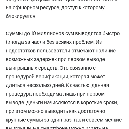
на офшорном ресурсе, доступ к которому
блокируется.
Суммы до 10 миллионов сум выводятся быстро
(иногда за час) и без всяких проблем. Из
недостатков пользователи отмечают наличие
возможных задержек при первом выводе
выигрышных средств. Это связанно с
процедурой верификации, которая может
длиться несколько дней. К счастью, данная
процедура необходима лишь при первом
выводе. Деньги начисляются в короткие сроки,
при этом можно выводить как достаточно
крупные суммы за один раз, так и совсем мелкие
выигрыши. На смартфоне можно играть на