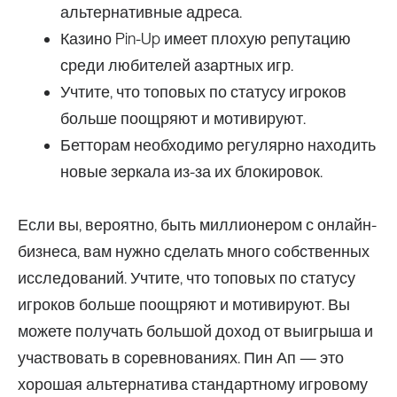
альтернативные адреса.
Казино Pin-Up имеет плохую репутацию
среди любителей азартных игр.
Учтите, что топовых по статусу игроков
больше поощряют и мотивируют.
Бетторам необходимо регулярно находить
новые зеркала из-за их блокировок.
Если вы, вероятно, быть миллионером с онлайн-
бизнеса, вам нужно сделать много собственных
исследований. Учтите, что топовых по статусу
игроков больше поощряют и мотивируют. Вы
можете получать большой доход от выигрыша и
участвовать в соревнованиях. Пин Ап — это
хорошая альтернатива стандартному игровому