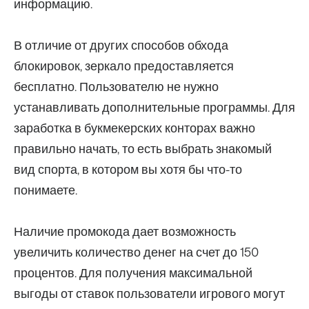
информацию.
В отличие от других способов обхода
блокировок, зеркало предоставляется
бесплатно. Пользователю не нужно
устанавливать дополнительные программы. Для
заработка в букмекерских конторах важно
правильно начать, то есть выбрать знакомый
вид спорта, в котором вы хотя бы что-то
понимаете.
Наличие промокода дает возможность
увеличить количество денег на счет до 150
процентов. Для получения максимальной
выгоды от ставок пользователи игрового могут